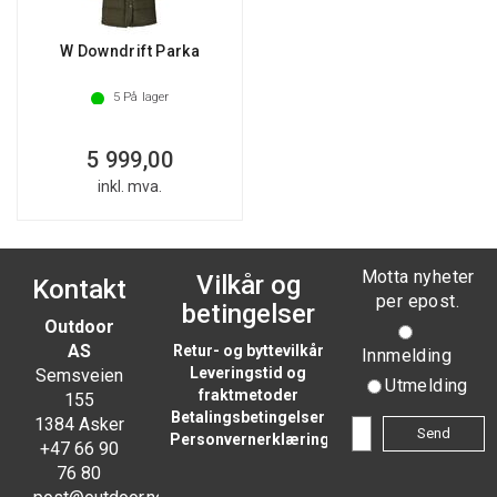
W Downdrift Parka
5
På lager
5 999,00
inkl. mva.
Motta nyheter
Vilkår og
Kontakt
per epost.
betingelser
Outdoor
AS
Retur- og byttevilkår
Innmelding
Leveringstid og
Semsveien
Utmelding
fraktmetoder
155
Betalingsbetingelser
1384 Asker
Personvernerklæring
+47 66 90
76 80