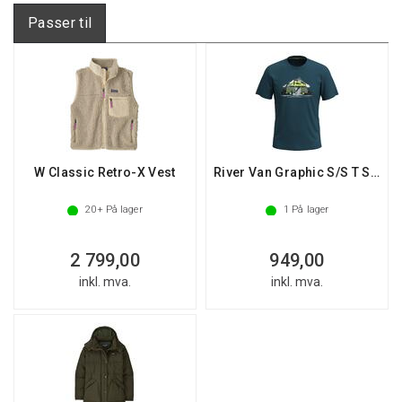
Passer til
W Classic Retro-X Vest
River Van Graphic S/S T Slim Fit
20+
På lager
1
På lager
2 799,00
949,00
inkl. mva.
inkl. mva.