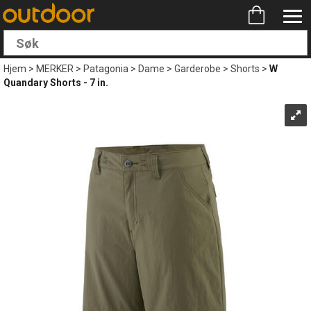
Hjem
>
MERKER
>
Patagonia
>
Dame
>
Garderobe
>
Shorts
>
W
Quandary Shorts - 7 in.