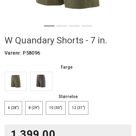
W Quandary Shorts - 7 in.
Varenr:
P58096
Farge
Størrelse
6 (28")
8 (29")
10 (30")
12 (31")
1 399,00