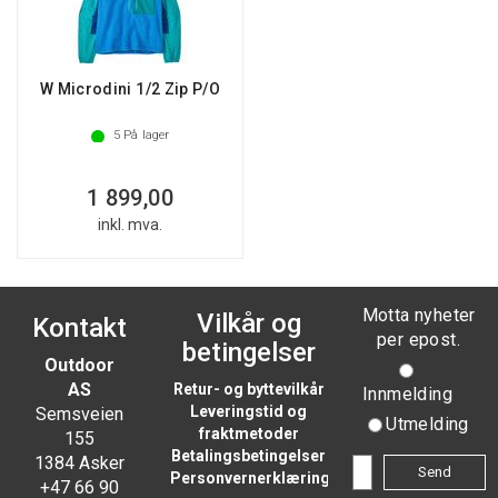
W Microdini 1/2 Zip P/O
5
På lager
1 899,00
inkl. mva.
Motta nyheter
Vilkår og
Kontakt
per epost.
betingelser
Outdoor
AS
Retur- og byttevilkår
Innmelding
Leveringstid og
Semsveien
Utmelding
fraktmetoder
155
Betalingsbetingelser
1384 Asker
Personvernerklæring
+47 66 90