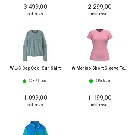
3 499,00
2 299,00
inkl. mva.
inkl. mva.
W L/S Cap Cool Sun Shirt
W Merino Short Sleeve Tee Boxed
20+
På lager
5
På lager
1 099,00
1 199,00
inkl. mva.
inkl. mva.