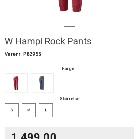
W Hampi Rock Pants
Varenr:
P82955
Farge
Størrelse
S
M
L
1 499,00