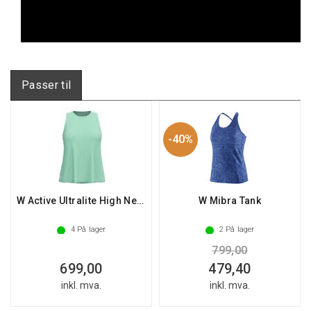
Passer til
40%
W Active Ultralite High Neck Tank
W Mibra Tank
4
På lager
2
På lager
799,00
699,00
479,40
inkl. mva.
inkl. mva.