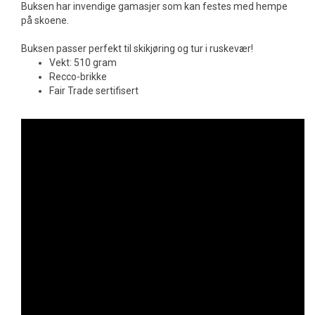
Buksen har invendige gamasjer som kan festes med hempe
på skoene.
Buksen passer perfekt til skikjøring og tur i ruskevær!
Vekt: 510 gram
Recco-brikke
Fair Trade sertifisert