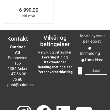
6 999,00
inkl. mva.
Motta nyheter
Vilkår og
Kontakt
per epost.
betingelser
Outdoor
AS
Retur- og byttevilkår
Innmelding
Leveringstid og
Semsveien
Utmelding
fraktmetoder
155
Betalingsbetingelser
1384 Asker
Personvernerklæring
+47 66 90
76 80
post@outdoor.no