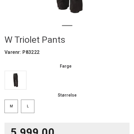
W Triolet Pants
Varenr:
P83222
Farge
Størrelse
M
L
5 999,00