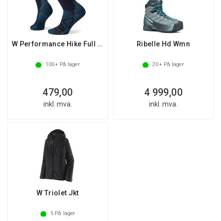
W Performance Hike Full Cushion Crew
Ribelle Hd Wmn
100+
På lager
20+
På lager
479,00
4 999,00
inkl. mva.
inkl. mva.
W Triolet Jkt
5
På lager