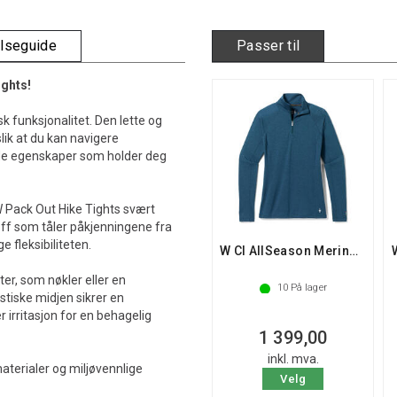
elseguide
Passer til
ights!
k funksjonalitet. Den lette og
slik at du kan navigere
nde egenskaper som holder deg
 W Pack Out Hike Tights svært
off som tåler påkjenningene fra
 fleksibiliteten.
W Cl AllSeason Merino Base Layer 1/4 Zip
r, som nøkler eller en
10
På lager
astiske midjen sikrer en
irritasjon for en behagelig
1 399,00
inkl. mva.
aterialer og miljøvennlige
Velg