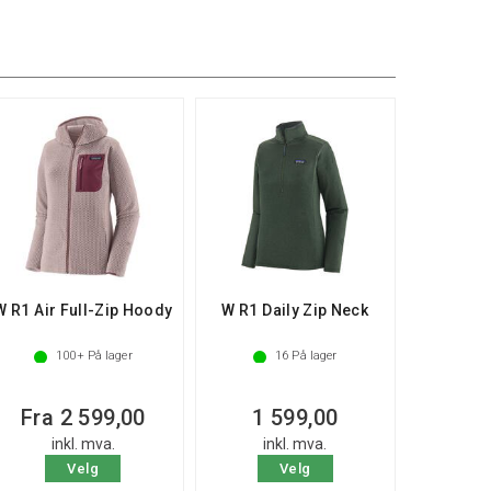
W R1 Air Full-Zip Hoody
W R1 Daily Zip Neck
100+
På lager
16
På lager
Fra 2 599,00
1 599,00
inkl. mva.
inkl. mva.
Velg
Velg