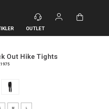
Logg inn
IKLER
OUTLET
k Out Hike Tights
21975
S
M
L