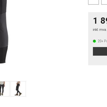
1 8
inkl. mva.
20+
På