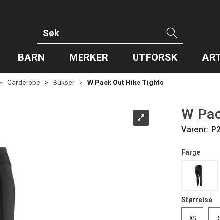
BARN
MERKER
UTFORSK
ART
>
Garderobe
>
Bukser
>
W Pack Out Hike Tights
W Pac
Varenr:
P
Farge
Størrelse
XS