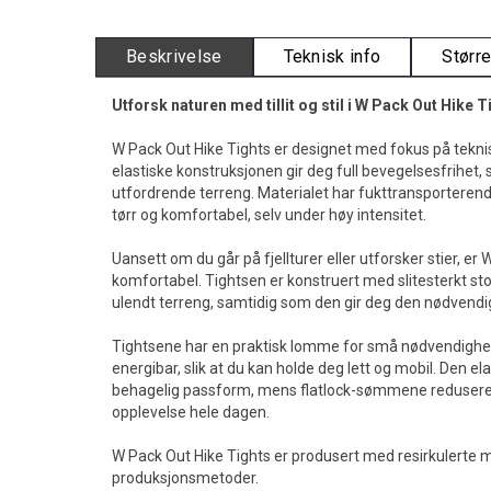
Beskrivelse
Teknisk info
Størr
Utforsk naturen med tillit og stil i W Pack Out Hike T
W Pack Out Hike Tights er designet med fokus på teknis
elastiske konstruksjonen gir deg full bevegelsesfrihet, 
utfordrende terreng. Materialet har fukttransportere
tørr og komfortabel, selv under høy intensitet.
Uansett om du går på fjellturer eller utforsker stier, er
komfortabel. Tightsen er konstruert med slitesterkt st
ulendt terreng, samtidig som den gir deg den nødvendige
Tightsene har en praktisk lomme for små nødvendighete
energibar, slik at du kan holde deg lett og mobil. Den el
behagelig passform, mens flatlock-sømmene reduserer 
opplevelse hele dagen.
W Pack Out Hike Tights er produsert med resirkulerte m
produksjonsmetoder.