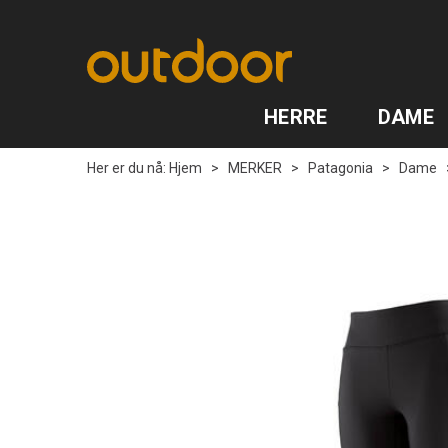
HERRE
DAME
Her er du nå:
Hjem
>
MERKER
>
Patagonia
>
Dame