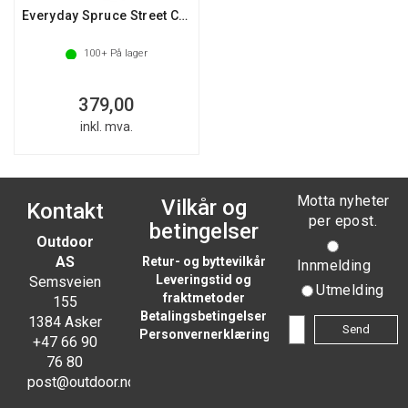
Everyday Spruce Street Crew Socks
100+
På lager
379,00
inkl. mva.
Motta nyheter
Vilkår og
Kontakt
per epost.
betingelser
Outdoor
AS
Retur- og byttevilkår
Innmelding
Leveringstid og
Semsveien
Utmelding
fraktmetoder
155
Betalingsbetingelser
1384 Asker
Personvernerklæring
+47 66 90
76 80
post@outdoor.no