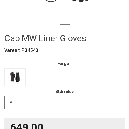
Cap MW Liner Gloves
Varenr:
P34540
Farge
Størrelse
M
L
649,00