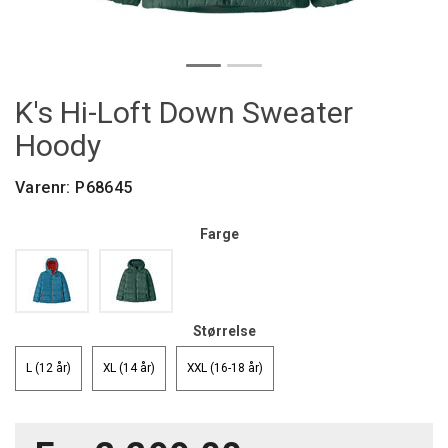
K's Hi-Loft Down Sweater
Hoody
Varenr:
P68645
Farge
Størrelse
L (12 år)
XL (14 år)
XXL (16-18 år)