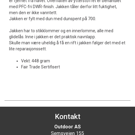
er fjernet fra havet. Overflaten av ytterstoffet er behandlet
med PFC-fri DWR-finish. Jakken tåler derfor litt fuktighet,
men den er ikke vanntett.
Jakken er fylt med dun med dunspent på 700.
Jakken har to stikklommer og en innerlomme, alle med
glidelås. Inne i jakken er det praktisk navnlapp.
Skulle man være uheldig å få en rift i jakken følger det med et
lite reparasjonssett.
Vekt: 448 gram
Fair Trade Sertifisert
Kontakt
Outdoor AS
Semsveien 155