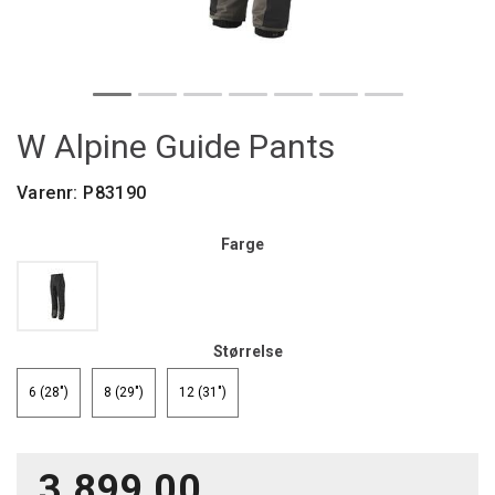
W Alpine Guide Pants
Varenr:
P83190
Farge
Størrelse
6 (28")
8 (29")
12 (31")
3 899,00