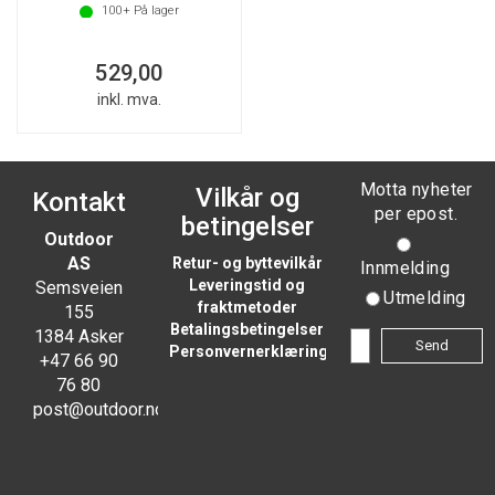
100+
På lager
529,00
inkl. mva.
Motta nyheter
Vilkår og
Kontakt
per epost.
betingelser
Outdoor
AS
Retur- og byttevilkår
Innmelding
Leveringstid og
Semsveien
Utmelding
fraktmetoder
155
Betalingsbetingelser
1384 Asker
Personvernerklæring
+47 66 90
76 80
post@outdoor.no