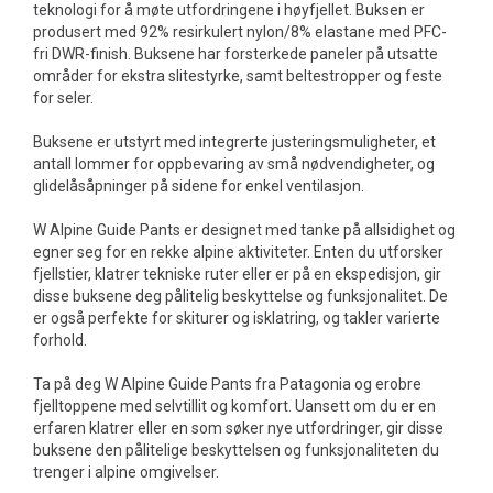
teknologi for å møte utfordringene i høyfjellet. Buksen er
produsert med 92% resirkulert nylon/8% elastane med PFC-
fri DWR-finish. Buksene har forsterkede paneler på utsatte
områder for ekstra slitestyrke, samt beltestropper og feste
for seler.
Buksene er utstyrt med integrerte justeringsmuligheter, et
antall lommer for oppbevaring av små nødvendigheter, og
glidelåsåpninger på sidene for enkel ventilasjon.
W Alpine Guide Pants er designet med tanke på allsidighet og
egner seg for en rekke alpine aktiviteter. Enten du utforsker
fjellstier, klatrer tekniske ruter eller er på en ekspedisjon, gir
disse buksene deg pålitelig beskyttelse og funksjonalitet. De
er også perfekte for skiturer og isklatring, og takler varierte
forhold.
Ta på deg W Alpine Guide Pants fra Patagonia og erobre
fjelltoppene med selvtillit og komfort. Uansett om du er en
erfaren klatrer eller en som søker nye utfordringer, gir disse
buksene den pålitelige beskyttelsen og funksjonaliteten du
trenger i alpine omgivelser.