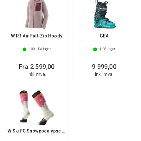
W R1 Air Full-Zip Hoody
GEA
100+
På lager
1
På lager
Fra 2 599,00
9 999,00
inkl. mva.
inkl. mva.
W Ski FC Snowpocalypse Pattern OTC Socks