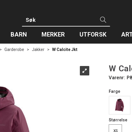
BARN
MERKER
UTFORSK
ART
>
Garderobe
>
Jakker
>
W Calcite Jkt
W Cal
Varenr:
P
Farge
Størrelse
XS