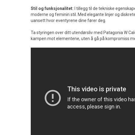
Stil og funksjonalitet:
I tillegg til de tekniske egenskap
moderne og feminin stil. Med elegante linjer og diskrete
uansett hvor eventyrene dine fører deg.
Ta styringen over ditt utendørsliv med Patagonia W Calcit
kampen mot elementene, uten å gå på kompromiss med 