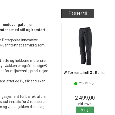
Passer til
tur nedover gaten, er
entene med stil og komfort.
d Patagonias innovative
% vanntetthet samtidig som
lette og holdbare materialer,
yr. Jakken er også bluesign®-
er for miljøvennlig produksjon.
W Torrentshell 3L Rain Pants - Reg
sjetter og liv, slik at du kan
20+
På lager
ngasjement for bærekraft, er
2 499,00
evisst innsats for å redusere
inkl. mva.
 og vite at jakken din er laget
Velg