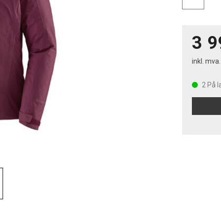
3 9
inkl. mva.
2
På l