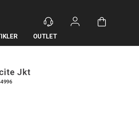
Logg inn
IKLER
OUTLET
cite Jkt
84996