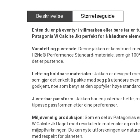
Beskrivelse
Størrelseguide
Enten du er på eventyr i villmarken eller bare tar en 
Patagonia W Calcite Jkt perfekt for å håndtere elem
Vanntett og pustende:
Denne jakken er konstruert me
H2No® Performance Standard-materiale, som gir 100
det er pustende.
Lette og holdbare materialer:
Jakken er designet med 
som gjør det enkelt å pakke med seg på utendørs event
godkjent, noe som betyr at den oppfyller høye standard
Justerbar passform:
Jakken har en justerbar hette, man
tilpasse passformen etter dine preferanser.
Miljøvennlig produksjon:
Som en del av Patagonias e
W Calcite Jkt laget med resirkulerte materialer og en b
miljøpåvirkningen. Du kan nyte utforskningen av naturen
med respekt for planeten.