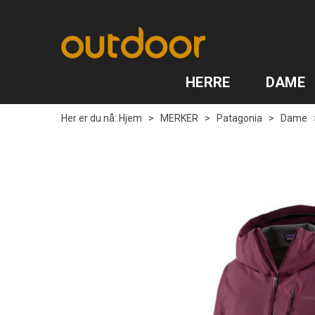
HERRE
DAME
Her er du nå:
Hjem
>
MERKER
>
Patagonia
>
Dame