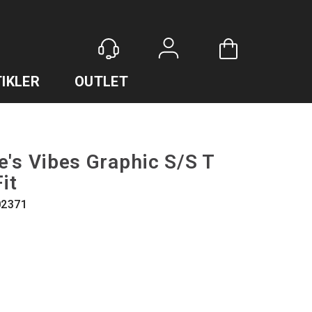
Logg inn
IKLER
OUTLET
e's Vibes Graphic S/S T
it
02371