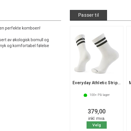
Passer til
 den perfekte komboen!
sert av økologisk bomull og
 myk og komfortabel følelse
Everyday Athletic Striped Crew Socks
100+
På lager
379,00
inkl. mva.
Velg