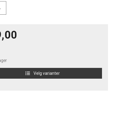
L
,00
ager
Velg varianter