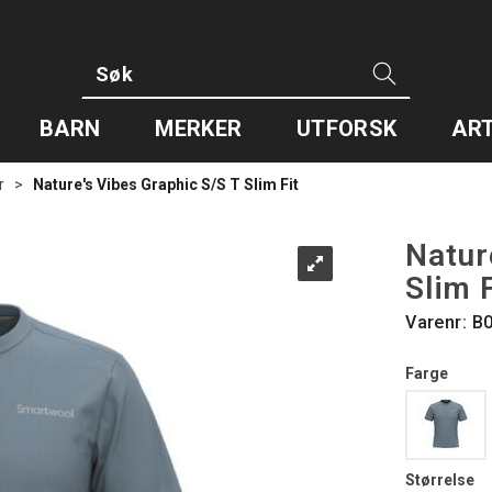
BARN
MERKER
UTFORSK
ART
r
>
Nature's Vibes Graphic S/S T Slim Fit
Natur
Slim F
Varenr:
B
Farge
Størrelse