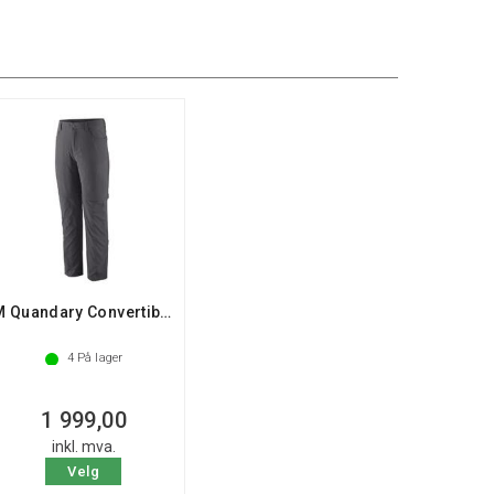
M Quandary Convertible Pants
4
På lager
1 999,00
inkl. mva.
Velg