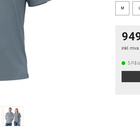
M
949
inkl. mva.
5
På l