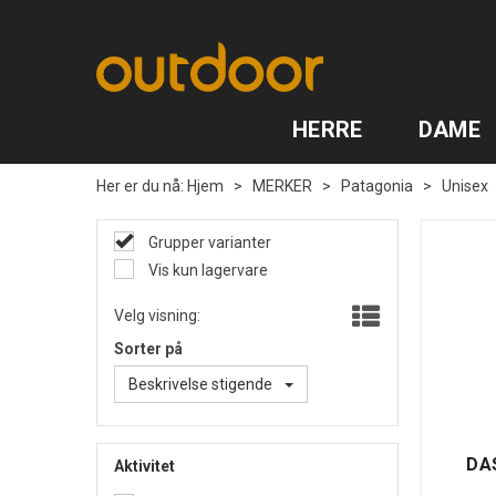
HERRE
DAME
Her er du nå:
Hjem
>
MERKER
>
Patagonia
>
Unisex
Grupper varianter
Vis kun lagervare
Velg visning:
Sorter på
Beskrivelse stigende
DAS
Aktivitet