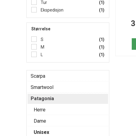
Tur
(1)
Ekspedisjon
(1)
3
Størrelse
S
(1)
M
(1)
L
(1)
Scarpa
Smartwool
Patagonia
Herre
Dame
Unisex