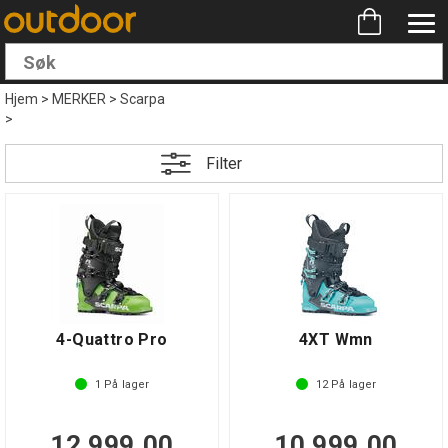
Hjem
>
MERKER
>
Scarpa
>
Filter
4-Quattro Pro
4XT Wmn
1
På lager
12
På lager
12 999,00
10 999,00