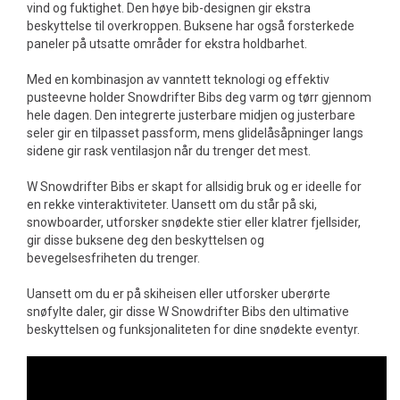
vind og fuktighet. Den høye bib-designen gir ekstra
beskyttelse til overkroppen. Buksene har også forsterkede
paneler på utsatte områder for ekstra holdbarhet.
Med en kombinasjon av vanntett teknologi og effektiv
pusteevne holder Snowdrifter Bibs deg varm og tørr gjennom
hele dagen. Den integrerte justerbare midjen og justerbare
seler gir en tilpasset passform, mens glidelåsåpninger langs
sidene gir rask ventilasjon når du trenger det mest.
W Snowdrifter Bibs er skapt for allsidig bruk og er ideelle for
en rekke vinteraktiviteter. Uansett om du står på ski,
snowboarder, utforsker snødekte stier eller klatrer fjellsider,
gir disse buksene deg den beskyttelsen og
bevegelsesfriheten du trenger.
Uansett om du er på skiheisen eller utforsker uberørte
snøfylte daler, gir disse W Snowdrifter Bibs den ultimative
beskyttelsen og funksjonaliteten for dine snødekte eventyr.