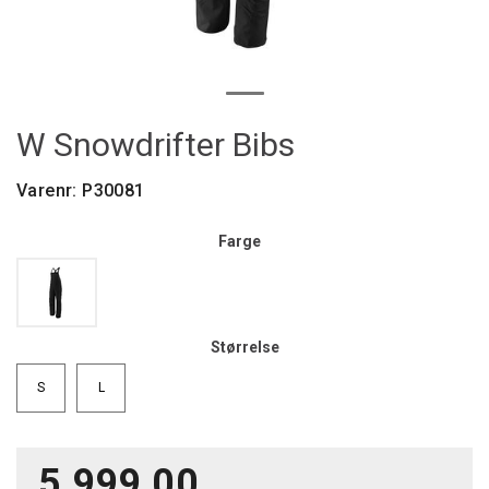
W Snowdrifter Bibs
Varenr:
P30081
Farge
Størrelse
S
L
5 999,00