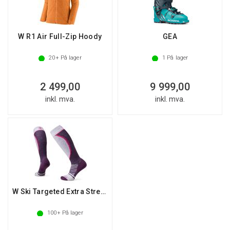
W R1 Air Full-Zip Hoody
GEA
20+
På lager
1
På lager
2 499,00
9 999,00
inkl. mva.
inkl. mva.
W Ski Targeted Extra Stretch OTC Socks
100+
På lager