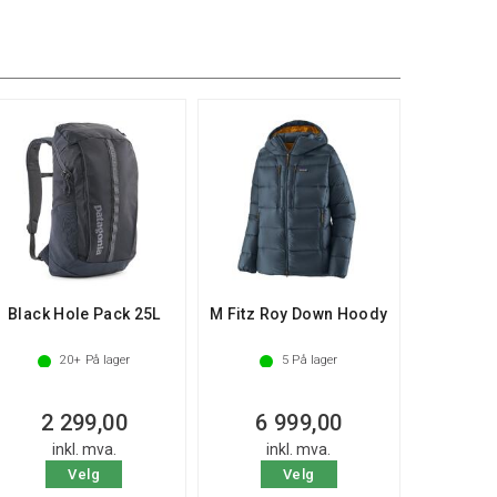
Black Hole Pack 25L
M Fitz Roy Down Hoody
20+
På lager
5
På lager
2 299,00
6 999,00
inkl. mva.
inkl. mva.
Velg
Velg