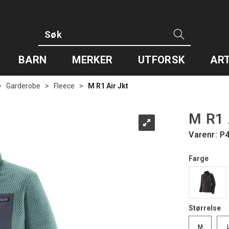
BARN
MERKER
UTFORSK
ART
>
Garderobe
>
Fleece
>
M R1 Air Jkt
M R1 
Varenr:
P
Farge
Størrelse
M