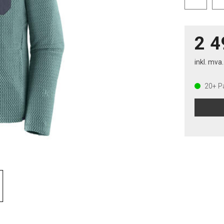
2 4
inkl. mva.
20+
På