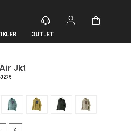
Logg inn
IKLER
OUTLET
Air Jkt
40275
L
XL