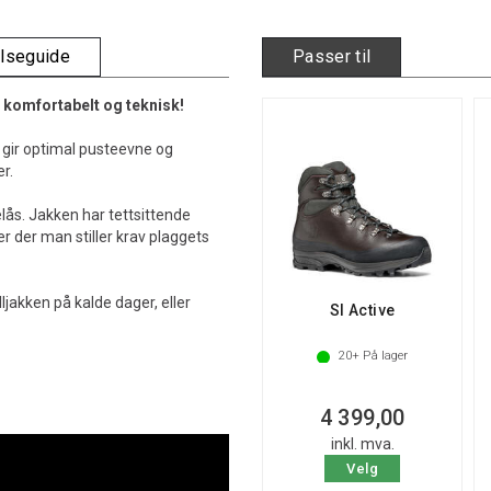
elseguide
Passer til
 komfortabelt og teknisk!
 gir optimal pusteevne og
er.
ås. Jakken har tettsittende
r der man stiller krav plaggets
ljakken på kalde dager, eller
Sl Active
20+
På lager
4 399,00
inkl. mva.
Velg