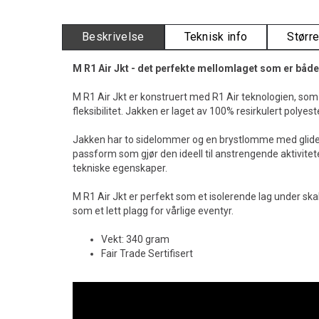
Beskrivelse
Teknisk info
Størr
M R1 Air Jkt - det perfekte mellomlaget som er både
M R1 Air Jkt er konstruert med R1 Air teknologien, som
fleksibilitet. Jakken er laget av 100% resirkulert polyest
Jakken har to sidelommer og en brystlomme med glidel
passform som gjør den ideell til anstrengende aktivitete
tekniske egenskaper.
M R1 Air Jkt er perfekt som et isolerende lag under skal
som et lett plagg for vårlige eventyr.
Vekt: 340 gram
Fair Trade Sertifisert