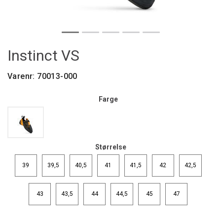
Instinct VS
Varenr:
70013-000
Farge
Størrelse
39
39,5
40,5
41
41,5
42
42,5
43
43,5
44
44,5
45
47