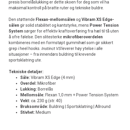
presis borrelåslukking er dette skoen for deg som vil ha
maksimal kontroll på bratte ruter og tekniske buldre.
Den støttende
Flexan-mellomsålen
og
Vibram XS Edge-
sålen
gir solid stabilitet og kantstyrke, mens
Power Tension
System
sørger for effektiv kraftoverføring fra hæl til tå uten
å ofre følelse. Den slitesterke
mikrofiberoverdelen
kombineres med en formstøpt gummihæl som gir sikkert
grep i heel hooks.
Instinct VS
leverer høy ytelse i alle
situasjoner – fra innendørs buldring til krevende
sportsklatring ute.
Tekniske detaljer:
Såle:
Vibram XS Edge (4 mm)
Overdel:
Mikrofiber
Lukking:
Borrelås
Mellomsåle:
Flexan 1,0 mm + Power Tension System
Vekt:
ca. 230 g (str. 40)
Bruksområde:
Buldring | Sportsklatring | Allround
Stivhet:
Medium