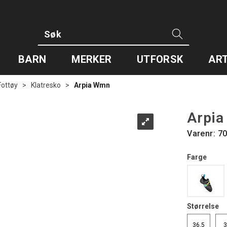
BARN
MERKER
UTFORSK
ART
Fottøy
>
Klatresko
>
Arpia Wmn
Arpi
Varenr:
70
Farge
Størrelse
36,5
3