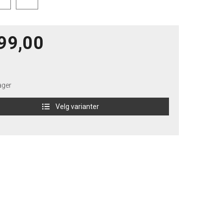
99,00
ager
Velg varianter