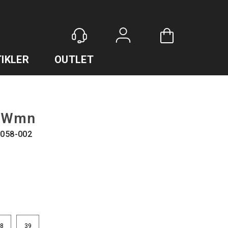
Logg inn
IKLER
OUTLET
a Wmn
058-002
8
39