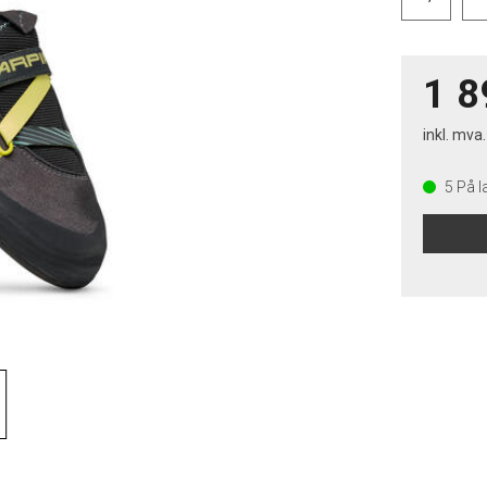
1 8
inkl. mva.
5
På l