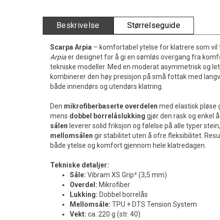
Beskrivelse
Størrelseguide
Scarpa Arpia
– komfortabel ytelse for klatrere som vil 
Arpia
er designet for å gi en sømløs overgang fra komfo
tekniske modeller. Med en moderat asymmetrisk og le
kombinerer den høy presisjon på små fottak med langv
både innendørs og utendørs klatring.
Den
mikrofiberbaserte overdelen
med elastisk pløse 
mens
dobbel borrelåslukking
gjør den rask og enkel å
sålen
leverer solid friksjon og følelse på alle typer stei
mellomsålen
gir stabilitet uten å ofre fleksibilitet. Re
både ytelse og komfort gjennom hele klatredagen.
Tekniske detaljer:
Såle:
Vibram XS Grip² (3,5 mm)
Overdel:
Mikrofiber
Lukking:
Dobbel borrelås
Mellomsåle:
TPU + DTS Tension System
Vekt:
ca. 220 g (str. 40)