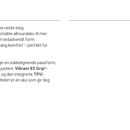
ta neste steg.
rtable allroundsko til mer
tt nedadvendt form
arig komfort – perfekt for
gir en sokkelignende passform,
 justere.
Vibram XS Grip²-
n, og den integrerte
TPU-
sultatet er en sko som gir deg