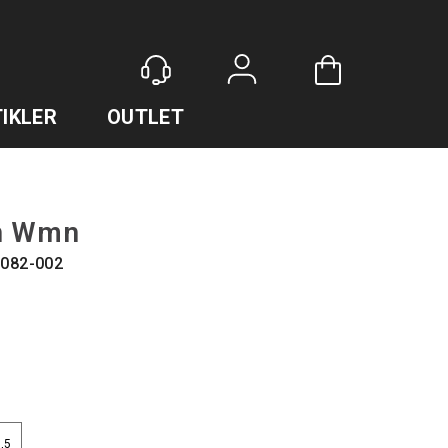
Logg inn
IKLER
OUTLET
in Wmn
082-002
,5