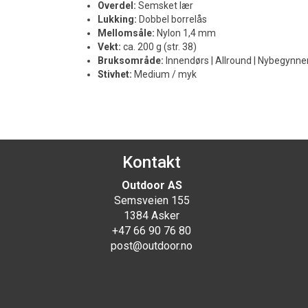
Overdel:
Semsket lær
Lukking:
Dobbel borrelås
Mellomsåle:
Nylon 1,4 mm
Vekt:
ca. 200 g (str. 38)
Bruksområde:
Innendørs | Allround | Nybegynner
Stivhet:
Medium / myk
Kontakt
Outdoor AS
Semsveien 155
1384 Asker
+47 66 90 76 80
post@outdoor.no