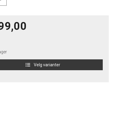
99,00
ager
Velg varianter