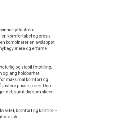
kvinnelige klatrere.
r en komfortabel og presis
. Den kombinerer en avslappet
r nybegynnere og erfarne
naturlig og stabil fotstilling,
on og lang holdbarhet.
 for maksimal komfort og
 å justere passformen. Den
nger det, samtidig som skoen
alitet, komfort og kontroll –
ørste tak.