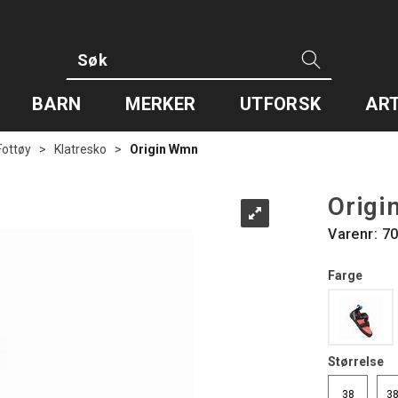
BARN
MERKER
UTFORSK
ART
Fottøy
>
Klatresko
>
Origin Wmn
Orig
Varenr:
70
Farge
Størrelse
38
38