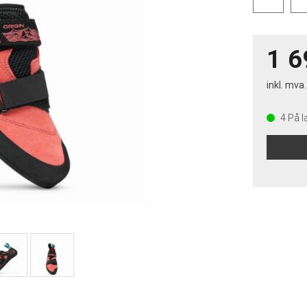
1 6
inkl. mva.
4
På l