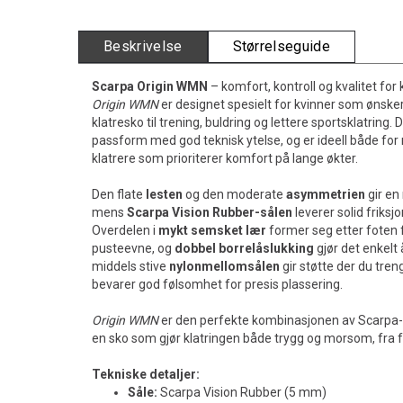
Beskrivelse
Størrelseguide
Scarpa Origin WMN
– komfort, kontroll og kvalitet for 
Origin WMN
er designet spesielt for kvinner som ønske
klatresko til trening, buldring og lettere sportsklatring
passform med god teknisk ytelse, og er ideell både fo
klatrere som prioriterer komfort på lange økter.
Den flate
lesten
og den moderate
asymmetrien
gir en 
mens
Scarpa Vision Rubber-sålen
leverer solid friksj
Overdelen i
mykt semsket lær
former seg etter foten
pusteevne, og
dobbel borrelåslukking
gjør det enkelt
middels stive
nylonmellomsålen
gir støtte der du tre
bevarer god følsomhet for presis plassering.
Origin WMN
er den perfekte kombinasjonen av Scarpa-kv
en sko som gjør klatringen både trygg og morsom, fra f
Tekniske detaljer:
Såle:
Scarpa Vision Rubber (5 mm)