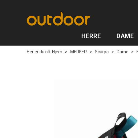
HERRE
DAME
Her er du nå:
Hjem
>
MERKER
>
Scarpa
>
Dame
>