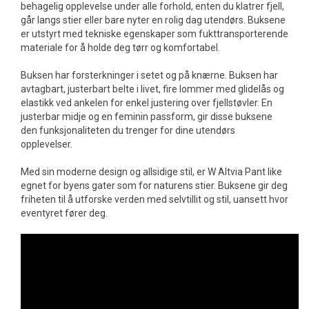
behagelig opplevelse under alle forhold, enten du klatrer fjell,
går langs stier eller bare nyter en rolig dag utendørs. Buksene
er utstyrt med tekniske egenskaper som fukttransporterende
materiale for å holde deg tørr og komfortabel.
Buksen har forsterkninger i setet og på knærne. Buksen har
avtagbart, justerbart belte i livet, fire lommer med glidelås og
elastikk ved ankelen for enkel justering over fjellstøvler. En
justerbar midje og en feminin passform, gir disse buksene
den funksjonaliteten du trenger for dine utendørs
opplevelser.
Med sin moderne design og allsidige stil, er W Altvia Pant like
egnet for byens gater som for naturens stier. Buksene gir deg
friheten til å utforske verden med selvtillit og stil, uansett hvor
eventyret fører deg.