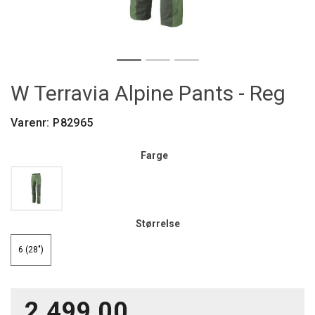
W Terravia Alpine Pants - Reg
Varenr:
P82965
Farge
Størrelse
6 (28")
2 499,00