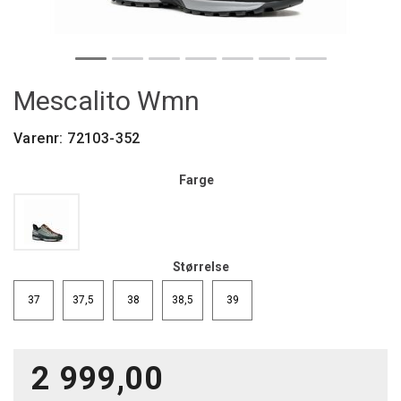
Mescalito Wmn
Varenr:
72103-352
Farge
Størrelse
37
37,5
38
38,5
39
2 999,00